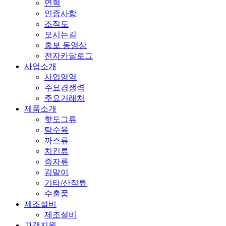
연혁
인증사항
조직도
오시는길
홍보 동영상
전자카달로그
사업소개
사업영역
주요경쟁력
주요거래처
제품소개
핫도그류
탕수육
까스류
치킨류
증자류
김말이
기타/산적류
수출품
제조설비
제조설비
고객지원