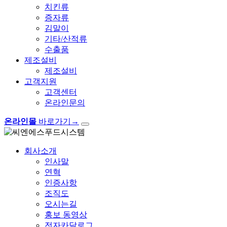
치킨류
증자류
김말이
기타/산적류
수출품
제조설비
제조설비
고객지원
고객센터
온라인문의
온라인몰
바로가기
→
회사소개
인사말
연혁
인증사항
조직도
오시는길
홍보 동영상
전자카달로그