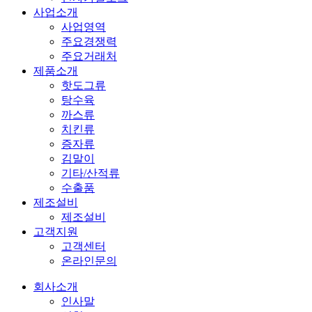
사업소개
사업영역
주요경쟁력
주요거래처
제품소개
핫도그류
탕수육
까스류
치킨류
증자류
김말이
기타/산적류
수출품
제조설비
제조설비
고객지원
고객센터
온라인문의
회사소개
인사말