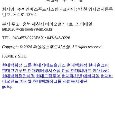
회사명 : ㈜씨엔에스푸드시스템
대표자명 : 박 찬 영
사업자등록
번호 : 304-81-13764
본사 주소 : 충북 제천시 바이오밸리 1로 121
이메일 :
lgh2820@cnsfoodsystem.co.kr
TEL : 043-652-9228
FAX : 043-646-9226
Copyright © 2024 씨엔에스푸드시스템. All rights reserved.
FAMILY SITE
현대백화점 그룹
현대지에프홀딩스
현대백화점
현대홈쇼핑
현대그린푸드
현대캐터링시스템
한섬
현대리바트
현대L&C
현대백화점면세점
현대드림투어
현대퓨처넷
에버다임
현대바
이오랜드
이지웰
현대백화점그룹 사회복지재단
go top