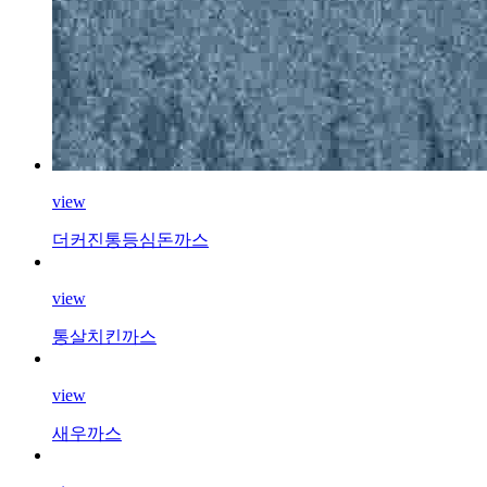
view
더커진통등심돈까스
view
통살치킨까스
view
새우까스