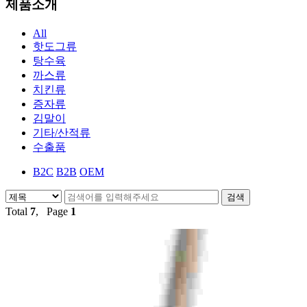
제품소개
All
핫도그류
탕수육
까스류
치킨류
증자류
김말이
기타/산적류
수출품
B2C
B2B
OEM
Total
7
, Page
1