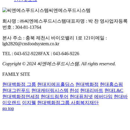
씨엔에스푸드시스템
회사명 : ㈜씨엔에스푸드시스템
대표자명 : 박 찬 영
사업자등록
번호 : 304-81-13764
본사 주소 : 충북 제천시 바이오밸리 1로 121
이메일 :
lgh2820@cnsfoodsystem.co.kr
TEL : 043-652-9228
FAX : 043-646-9226
Copyright © 2024 씨엔에스푸드시스템. All rights reserved.
FAMILY SITE
현대백화점 그룹
현대지에프홀딩스
현대백화점
현대홈쇼핑
현대그린푸드
현대캐터링시스템
한섬
현대리바트
현대L&C
현대백화점면세점
현대드림투어
현대퓨처넷
에버다임
현대바
이오랜드
이지웰
현대백화점그룹 사회복지재단
go top