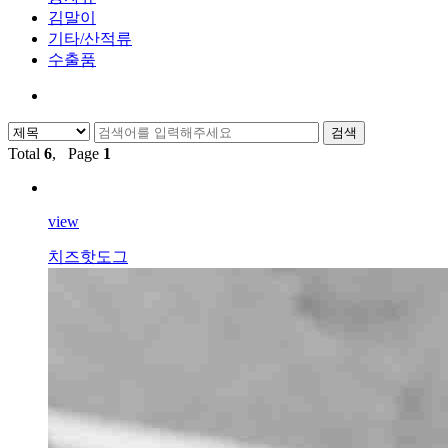
김말이
기타/산적류
수출품
Total
6
, Page
1
view
치즈핫도그