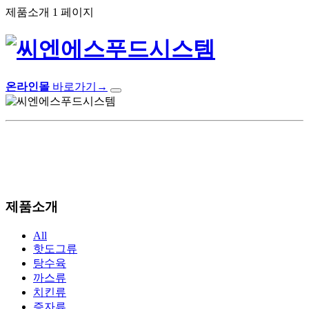
제품소개 1 페이지
온라인몰
바로가기
→
제품소개
All
핫도그류
탕수육
까스류
치킨류
증자류