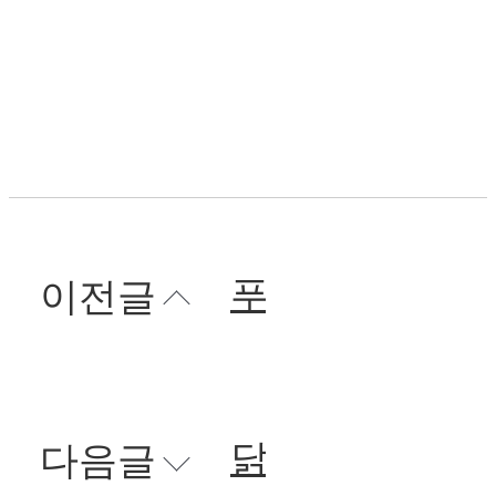
푸라닭치바로우
이전글
닭강정
다음글