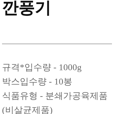
깐풍기
규격*입수량 - 1000g
박스입수량 - 10봉
식품유형 - 분쇄가공육제품
(비살균제품)